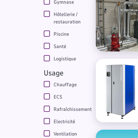
Gymnase
Hôtellerie /
restauration
Piscine
Santé
Logistique
Chaudière à conde
Usage
Chauffage
ECS
Rafraîchissement
Electricité
Conception biocli
Ventilation