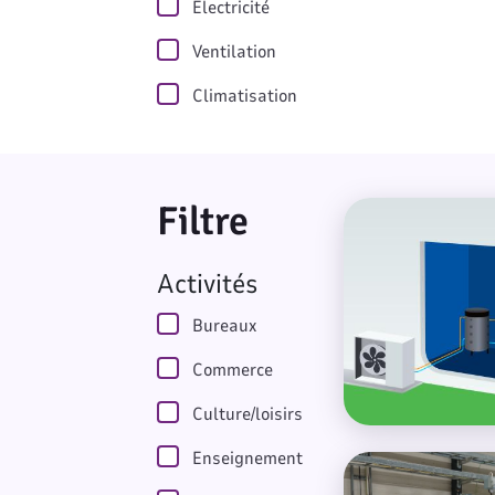
Electricité
Ventilation
Climatisation
Filtre
PAC Hybride collec
Mise à jour automatique lors de la sélec
Activités
Bureaux
Commerce
Culture/loisirs
Enseignement
Chaudière numériq