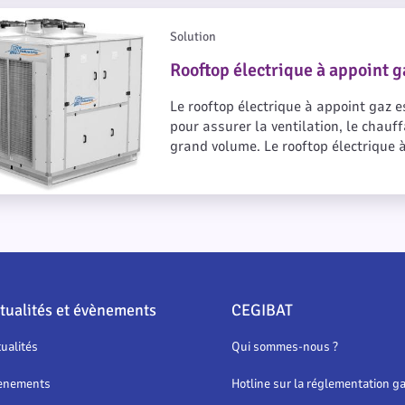
 à appoint gaz en tertiaire
Solution
Rooftop électrique à appoint g
Le rooftop électrique à appoint gaz 
pour assurer la ventilation, le chauf
grand volume. Le rooftop électrique à
« base + appoint » en production de ch
chauffage nécessaire lorsque, par b
électrique ne délivre plus assez de p
tualités et évènements
CEGIBAT
ualités
Qui sommes-nous ?
ènements
Hotline sur la réglementation g