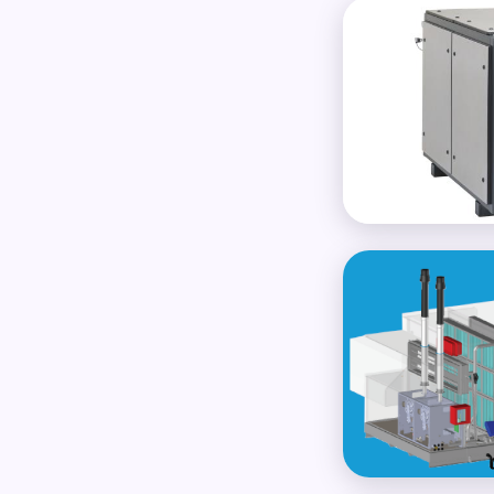
Micro et mini-cog
Rooftop adiabatiq