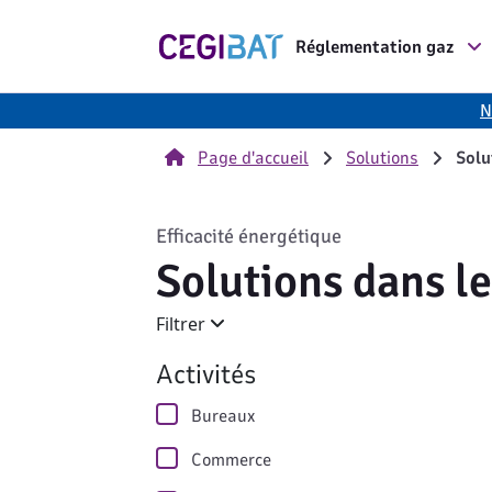
Cegibat, accueil
Réglementation gaz
N
Page d'accueil
Solutions
Solu
Efficacité énergétique
Solutions dans le
Filtrer
Mise à jour automatique lors de la sélec
Activités
Bureaux
Commerce