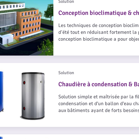
Solution
Conception bioclimatique & c
Les techniques de conception bioclim
d’été tout en réduisant fortement la 
conception bioclimatique a pour objec
vie et de confort d’ambiance adéquat
humidité, …) de la manière la plus na
des moyens architecturaux tels que l
renouvelables disponibles sur le site
nsation & Ballon ECS
d’énergies extérieures au site.
Solution
Chaudière à condensation & B
Solution simple et maîtrisée par la fi
condensation et d'un ballon d'eau c
aux bâtiments ayant de forts besoins
la restauration, les gymnases ou enc
ensation et panneaux photovoltaïques