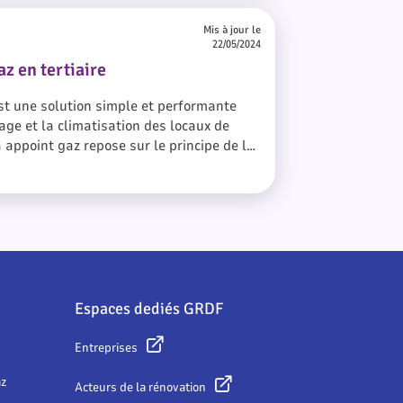
Mis à jour le
22/05/2024
az en tertiaire
est une solution simple et performante
fage et la climatisation des locaux de
 appoint gaz repose sur le principe de la
aleur. Ainsi, le gaz apporte le confort de
asse température extérieure, la PAC
uissance.
Espaces dediés GRDF
Entreprises
az
Acteurs de la rénovation