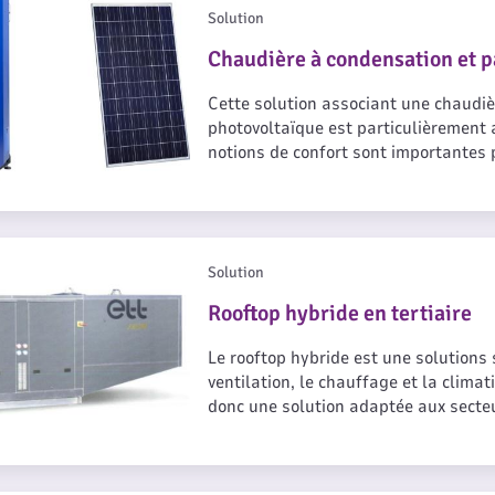
Solution
Chaudière à condensation et 
Cette solution associant une chaudiè
photovoltaïque est particulièrement 
notions de confort sont importantes p
productivité des occupants. Elle per
satisfaisant d’efficacité énergétiqu
 tertiaire
Solution
Rooftop hybride en tertiaire
Le rooftop hybride est une solutions
ventilation, le chauffage et la clima
donc une solution adaptée aux sect
salles de spectacle. Il reprend les m
électrique à appoint gaz et permet d
et par électricité. La solution roofto