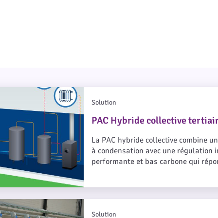
tive tertiaire
Solution
tion
PAC Hybride collective tertiai
La PAC hybride collective combine u
à condensation avec une régulation in
performante et bas carbone qui répo
réglementaires. Elle est idéale en n
ue en Tertiaire
Solution