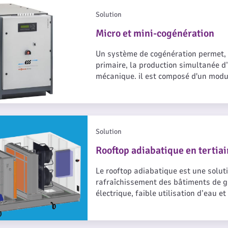
tout moment l’utilisation de l’énerg
énération
thermiquement ou économiquement, e
Solution
consommations et par conséquent la 
Micro et mini-cogénération
Un système de cogénération permet, à
primaire, la production simultanée d
mécanique. il est composé d'un modu
thermique, d’un raccordement électr
réseau électrique.
ue en tertiaire
Solution
Rooftop adiabatique en tertiai
Le rooftop adiabatique est une solut
rafraîchissement des bâtiments de g
électrique, faible utilisation d’eau et