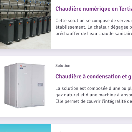
Chaudière numérique en Terti
Cette solution se compose de serveur
établissement. La chaleur dégagée pa
préchauffer de l’eau chaude sanitair
nsation et groupe froid à absorption (Piscine)
Solution
Chaudière à condensation et gr
La solution est composée d’une ou p
gaz naturel et d’une machine à absor
Elle permet de couvrir l’intégralité 
bassins, d’ECS et de déshumidification
matique & chaudière à condensation