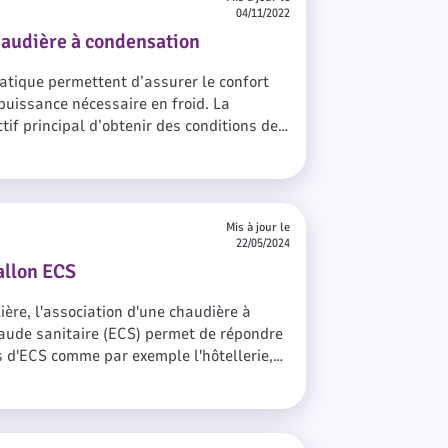
04/11/2022
haudière à condensation
atique permettent d’assurer le confort
puissance nécessaire en froid. La
tif principal d’obtenir des conditions de
s et agréables (température, luminosité,
turelle possible en utilisant avant tout
’orientation du bâtiment, les énergies
 et en utilisant le moins possible
Mis à jour le
22/05/2024
allon ECS
lière, l'association d'une chaudière à
haude sanitaire (ECS) permet de répondre
 d'ECS comme par exemple l'hôtellerie,
ore les établissements de santé.