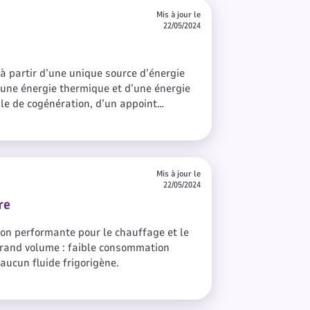
ie de chauffage la plus performante
Mis à jour le
lle permet d’optimiser les
22/05/2024
facture énergétique.
 partir d’une unique source d’énergie
’une énergie thermique et d’une énergie
le de cogénération, d’un appoint
ique du module de cogénération au
Mis à jour le
22/05/2024
re
ion performante pour le chauffage et le
rand volume : faible consommation
 aucun fluide frigorigène.