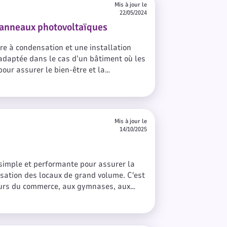
Mis à jour le
22/05/2024
panneaux photovoltaïques
re à condensation et une installation
adaptée dans le cas d’un bâtiment où les
our assurer le bien-être et la
met également d’atteindre un niveau
e et économique grâce à la condensation.
Mis à jour le
14/10/2025
 simple et performante pour assurer la
tisation des locaux de grand volume. C'est
eurs du commerce, aux gymnases, aux
êmes éléments constitutifs que le rooftop
’assurer un confort de chauffage par gaz
p hybride va plus loin : en garantissant à