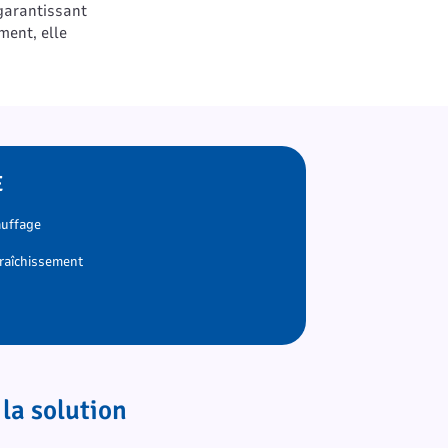
 garantissant
ment, elle
E
uffage
raîchissement
la solution