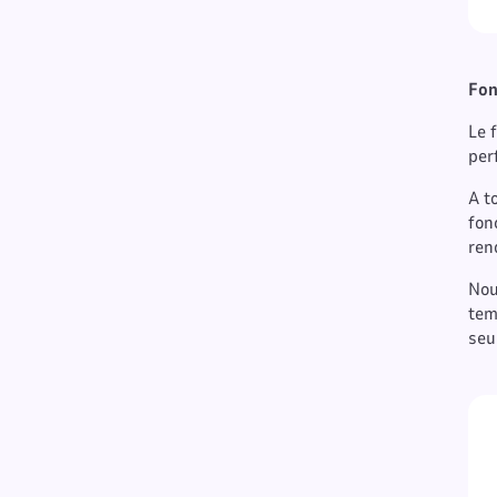
Fon
Le 
per
A t
fon
ren
Nou
tem
seu