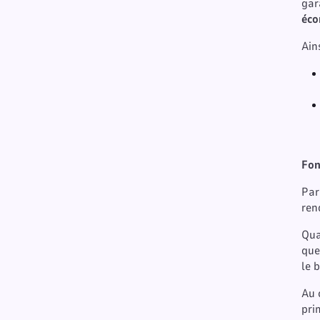
gar
éc
Ain
Fon
Par
ren
Qua
que
le 
Au 
pri