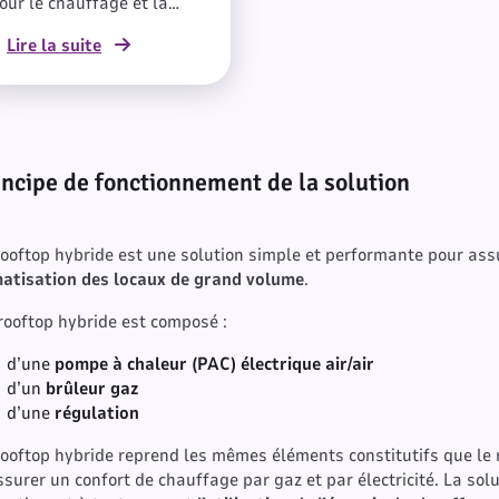
our le chauffage et la
limatisation par air des
Lire la suite
ocaux de grand volume.
'est une solution
erformante adaptée au
ecteur du commerce, aux
ymnases, aux salles de
pectacle.
incipe de fonctionnement de la solution
rooftop hybride est une solution simple et performante pour ass
matisation des locaux de grand volume
.
rooftop hybride est composé :
d’une
pompe à chaleur (PAC) électrique air/air
d’un
brûleur gaz
d’une
régulation
rooftop hybride reprend les mêmes éléments constitutifs que le 
ssurer un confort de chauffage par gaz et par électricité. La solu