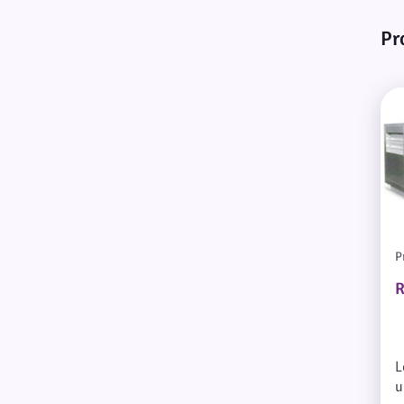
Pr
P
R
L
u