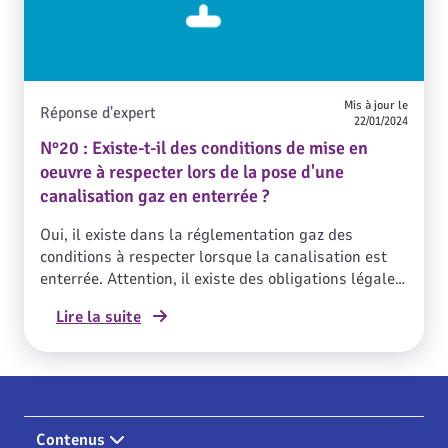
Mis à jour le
Réponse d'expert
22/01/2024
N°20 : Existe-t-il des conditions de mise en
oeuvre à respecter lors de la pose d'une
canalisation gaz en enterrée ?
Oui, il existe dans la réglementation gaz des
conditions à respecter lorsque la canalisation est
enterrée. Attention, il existe des obligations légales
lors de terrassement sur le domaine privatif, merci
Lire la suite
de consulter la réponse d’expert N°228 en
complément.
Contenus