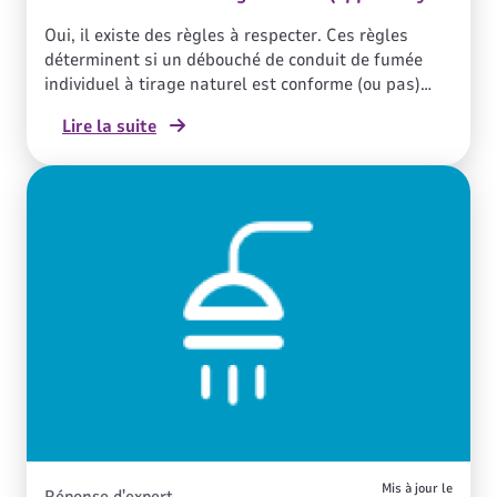
B) dans une courette fermée ?
Oui, il existe des règles à respecter. Ces règles
déterminent si un débouché de conduit de fumée
individuel à tirage naturel est conforme (ou pas)
lorsqu’il est situé dans une courette en immeuble
Lire la suite
d’habitation.
Mis à jour le