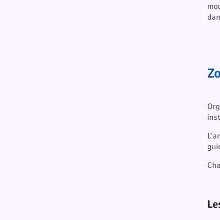
mod
dan
Zo
Org
ins
L’a
gui
Cha
Le