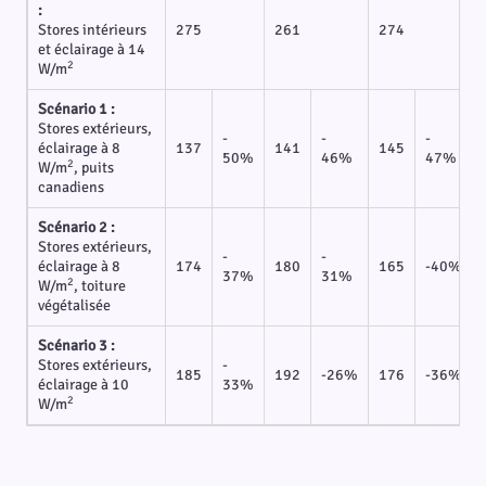
:
Stores intérieurs
275
261
274
et éclairage à 14
2
W/m
Scénario 1 :
Stores extérieurs,
-
-
-
éclairage à 8
137
141
145
50%
46%
47%
2
W/m
, puits
canadiens
Scénario 2 :
Stores extérieurs,
-
-
éclairage à 8
174
180
165
-40%
37%
31%
2
W/m
, toiture
végétalisée
Scénario 3 :
Stores extérieurs,
-
185
192
-26%
176
-36%
éclairage à 10
33%
2
W/m