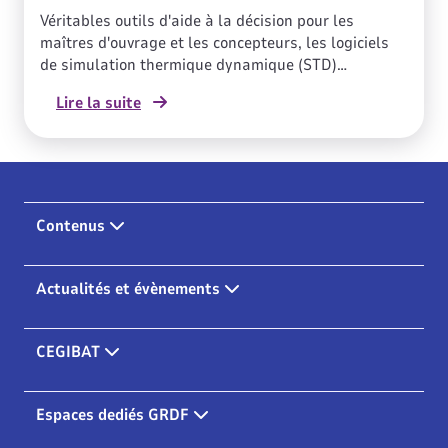
Véritables outils d'aide à la décision pour les
maîtres d'ouvrage et les concepteurs, les logiciels
de simulation thermique dynamique (STD)
permettent d'optimiser la conception d'un bâtiment.
Lire la suite
Comment ? En proposant une approche réaliste du
fonctionnement thermique de l'ouvrage à l'aide de
calculs énergétiques détaillés. La STD nécessite
une bonne maîtrise des logiciels et une
méthodologie soignée, du fait des nombreux
paramètres et modèles utilisés pour répondre à des
Contenus
projets ambitieux en termes de confort et de
performance énergétique.
Actualités et évènements
CEGIBAT
Espaces dediés GRDF