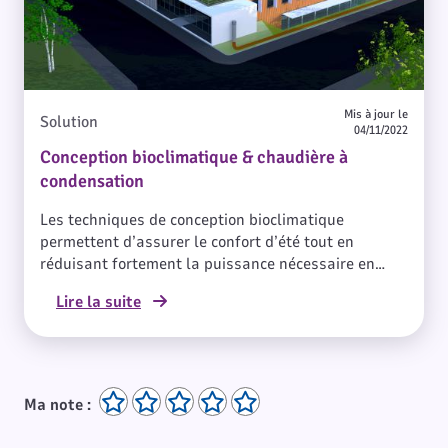
Mis à jour le
Solution
04/11/2022
Conception bioclimatique & chaudière à
condensation
Les techniques de conception bioclimatique
permettent d’assurer le confort d’été tout en
réduisant fortement la puissance nécessaire en
froid. La conception bioclimatique a pour objectif
Lire la suite
principal d’obtenir des conditions de vie et de
confort d’ambiance adéquats et agréables
(température, luminosité, humidité, …) de la manière
la plus naturelle possible en utilisant avant tout
des moyens architecturaux tels que l’orientation du
Ma note :
bâtiment, les énergies renouvelables disponibles
sur le site et en utilisant le moins possible