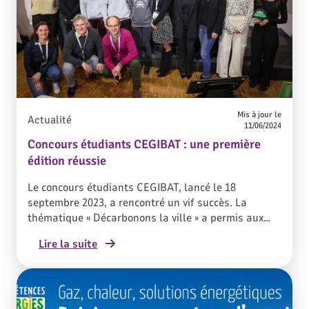
Mis à jour le
Actualité
11/06/2024
Concours étudiants CEGIBAT : une première
édition réussie
Le concours étudiants CEGIBAT, lancé le 18
septembre 2023, a rencontré un vif succès. La
thématique « Décarbonons la ville » a permis aux
étudiants de développer leur créativité et leur sens
Lire la suite
de l’innovation autour de trois enjeux majeurs :
l’énergie, la mobilité et la gestion des déchets.