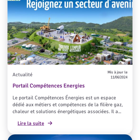
Mis à jour le
Actualité
11/06/2024
Portail Compétences Energies
Le portail Compétences Énergies est un espace
dédié aux métiers et compétences de la filière gaz,
chaleur et solutions énergétiques associées. Il a
été élaboré dans le cadre de l’accord d'Engagement
Lire la suite
pour le Développement des Emplois et des
Compétences (EDEC) passé entre le Ministère du
Travail et les filières des gaz, de la chaleur et des