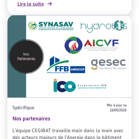
Lire la suite
distribution de gaz. En février 2024, on dénombrait
667 sites de production, représentant une capacité
annuelle d’injection de 12 TWh (l'équivalent de 3
millions de logements neufs chauffés) réduisant
ainsi l’impact climatique grâce à un contenu
carbone 8 à 10 fois plus faible que celui du gaz
naturel.
Mis à jour le
Spécifique
26/05/2026
Nos partenaires
L’équipe CEGIBAT travaille main dans la main avec
des acteurs majeurs de l’énergie dans le bâtiment