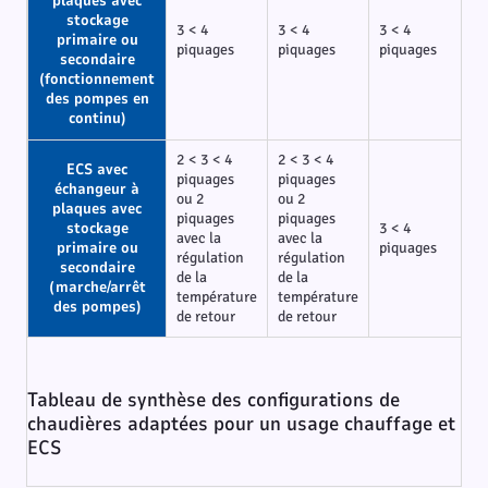
plaques avec
stockage
3 < 4
3 < 4
3 < 4
primaire ou
piquages
piquages
piquages
secondaire
(fonctionnement
des pompes en
continu)
2 < 3 < 4
2 < 3 < 4
ECS avec
piquages
piquages
échangeur à
ou 2
ou 2
plaques avec
piquages
piquages
stockage
3 < 4
avec la
avec la
primaire ou
piquages
régulation
régulation
secondaire
de la
de la
(marche/arrêt
température
température
des pompes)
de retour
de retour
Tableau de synthèse des configurations de
chaudières adaptées pour un usage chauffage et
ECS