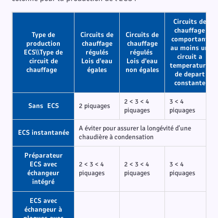
Circuits de
chauffage
Type de
Circuits de
Circuits de
comportant
production
chauffage
chauffage
au moins un
ECS\\Type de
régulés
régulés
circuit a
circuit de
Lois d'eau
Lois d'eau
temperature
chauffage
égales
non égales
de depart
constante
2 < 3 < 4
3 < 4
Sans ECS
2 piquages
piquages
piquages
A éviter pour assurer la longévité d'une
ECS instantanée
chaudière à condensation
Préparateur
ECS avec
2 < 3 < 4
2 < 3 < 4
3 < 4
échangeur
piquages
piquages
piquages
intégré
ECS avec
échangeur à