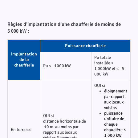
Règles d’implantation d’une chaufferie de moins de
5 000 kW :
Puissance chaufferie
Implantation
Pu totale
de la
installée >
chaufferie
Pu ≤ 1000 kW
1 000kW et ≤ 5
000 kW
OUI si
éloignement
par rapport
aux locaux
voisins
puissance
OUI si
unitaire de
distance horizontale de
chaque
10 m au moins par
En terrasse
chaudière ≤
rapport aux locaux
1 000 kW
voisins (logements,