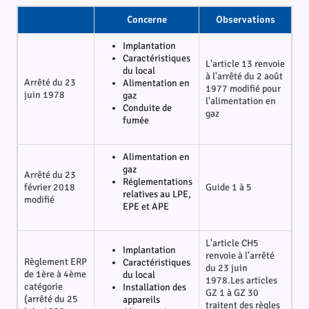
Concerne
Observations
Implantation
Caractéristiques
L'article 13 renvoie
du local
à l'arrêté du 2 août
Arrêté du 23
Alimentation en
1977 modifié pour
juin 1978
gaz
l'alimentation en
Conduite de
gaz
fumée
Alimentation en
gaz
Arrêté du 23
Réglementations
février 2018
Guide 1 à 5
relatives au LPE,
modifié
EPE et APE
L'article CH5
Implantation
renvoie à l'arrêté
Règlement ERP
Caractéristiques
du 23 juin
de 1ère à 4ème
du local
1978.Les articles
catégorie
Installation des
GZ 1 à GZ 30
(arrêté du 25
appareils
traitent des règles