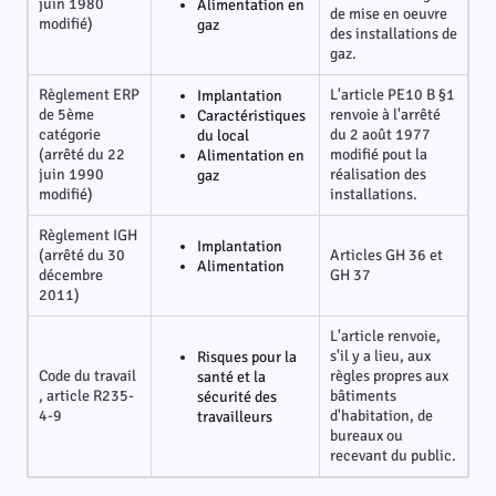
juin 1980
Alimentation en
de mise en oeuvre
modifié)
gaz
des installations de
gaz.
Règlement ERP
L'article PE10 B §1
Implantation
de 5ème
renvoie à l'arrêté
Caractéristiques
catégorie
du 2 août 1977
du local
(arrêté du 22
modifié pout la
Alimentation en
juin 1990
réalisation des
gaz
modifié)
installations.
Règlement IGH
Implantation
(arrêté du 30
Articles GH 36 et
Alimentation
décembre
GH 37
2011)
L'article renvoie,
s'il y a lieu, aux
Risques pour la
Code du travail
règles propres aux
santé et la
, article R235-
bâtiments
sécurité des
4-9
d'habitation, de
travailleurs
bureaux ou
recevant du public.