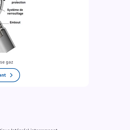
ise gaz
ant