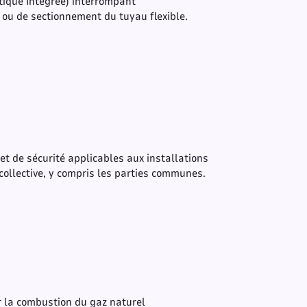
tique Intégrée) interrompant
u de sectionnement du tuyau flexible.
du
t(s)
 et de sécurité applicables aux installations
collective, y compris les parties communes.
er la combustion du gaz naturel