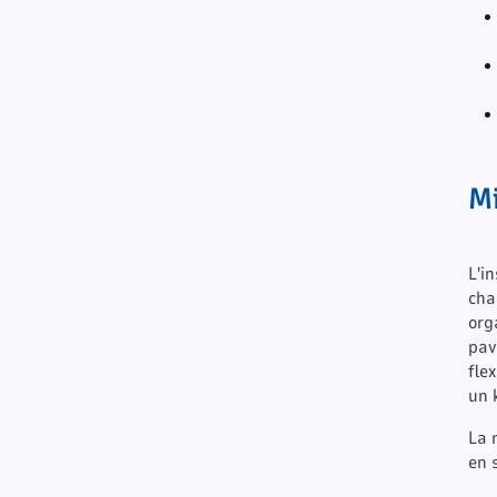
Mi
L'i
cha
org
pav
fle
un k
La 
en s