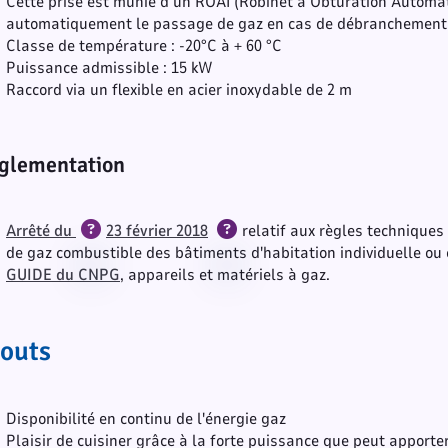
Cette prise est munie d’un ROAI (Robinet à Obturation Automa
automatiquement le passage de gaz en cas de débranchement o
Classe de température : -20°C à + 60 °C
Puissance admissible : 15 kW
Raccord via un flexible en acier inoxydable de 2 m
glementation
Aide sur le(s) mot(s) Arrêté 
Aide sur le(s) mo
Arrêté du
23 février 2018
relatif aux règles techniques
de gaz combustible des bâtiments d'habitation individuelle ou 
GUIDE du CNPG
, appareils et matériels à gaz.
outs
Disponibilité en continu de l'énergie gaz
Plaisir de cuisiner grâce à la forte puissance que peut apport