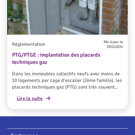
Mis à jour le
Réglementation
29/11/2021
PTG/PTGE : implantation des placards
techniques gaz
Dans les immeubles collectifs neufs avec moins de
10 logements par cage d’escalier (2ème famille), les
placards techniques gaz (PTG) sont très souvent
une solution appropriée. Voici les points clés à
Lire la suite
connaître pour une implantation conforme.