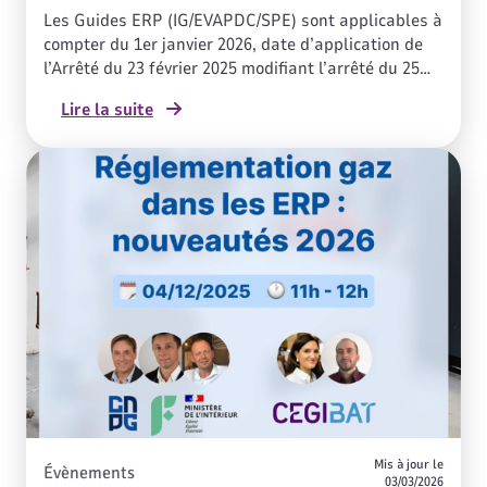
Les Guides ERP (IG/EVAPDC/SPE) sont applicables à
compter du 1er janvier 2026, date d’application de
l’Arrêté du 23 février 2025 modifiant l’arrêté du 25
juin 1980 portant approbation des dispositions
Lire la suite
générales du règlement de sécurité contre les
risques d’incendie et de panique dans les
établissements recevant du public (ERP).
Mis à jour le
Évènements
03/03/2026