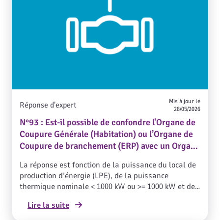
Mis à jour le
Réponse d'expert
28/05/2026
N°93 : Est-il possible de confondre l'Organe de
Coupure Générale (Habitation) ou l’Organe de
Coupure de branchement (ERP) avec un Organe
de Coupure de Site de LPE ?
La réponse est fonction de la puissance du local de
production d’énergie (LPE), de la puissance
thermique nominale < 1000 kW ou >= 1000 kW et de
la situation du poste de livraison distributeur
Lire la suite
(accolé ou non au LPE).