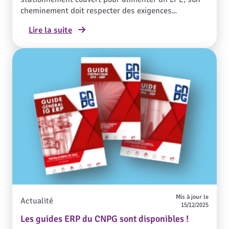
cheminement doit respecter des exigences
réglementaires précises, en tenant compte du type
Lire la suite
de bâtiment : habitat, établissement recevant du
public (ERP).
Mis à jour le
Actualité
15/12/2025
Les guides ERP du CNPG sont disponibles !