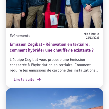
Mis à jour le
Évènements
22/12/2025
Emission Cegibat - Rénovation en tertiaire :
comment hybrider une chaufferie existante ?
L'équipe Cegibat vous propose une Emission
consacrée à l'hybridation en tertiaire :Comment
réduire les émissions de carbone des installations
de chauffage/ECS des bâtiments tertiaires ?Quelles
Lire la suite
solutions pour respecter les exigences des
réglementations énergétiques, comme celles du
décret tertiaire pour les bâtiments assujettis ?La
PAC hybride répond à ces problématiques en
s’appuyant sur la complémentarité des
énergies.L'Emission a eu lieu le 21 mars 2024 et elle