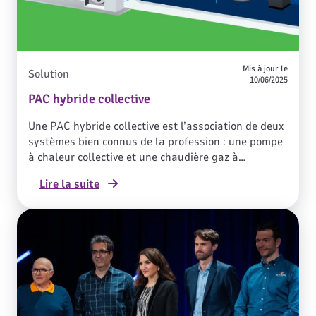
Mis à jour le
Solution
10/06/2025
PAC hybride collective
Une PAC hybride collective est l’association de deux
systèmes bien connus de la profession : une pompe
à chaleur collective et une chaudière gaz à
condensation, le tout équipé d’une régulation
Lire la suite
intelligente. Dans un contexte d’approvisionnement
tendu en énergies, la PAC hybride collective est une
solution très performante et bas carbone,
compatible avec les dernières évolutions
réglementaires, en neuf comme en rénovation.