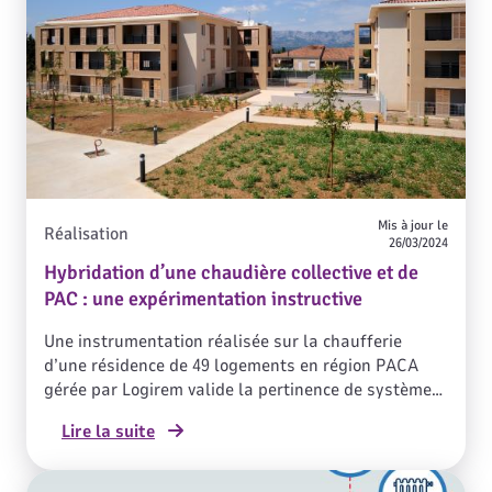
vous est proposée dans le replay ci-dessous.
Mis à jour le
Réalisation
26/03/2024
Hybridation d’une chaudière collective et de
PAC : une expérimentation instructive
Une instrumentation réalisée sur la chaufferie
d’une résidence de 49 logements en région PACA
gérée par Logirem valide la pertinence de systèmes
hybrides mixant chaudières gaz et pompes à
Lire la suite
chaleur. Les résultats de cette expérimentation
illustrent la possibilité de recourir à l'énergie gaz
tout en parvenant à un bouquet énergétique