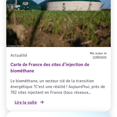
aux enjeux d’approvisionnement et d’indépendance
énergétique. L’inauguration de ce 500ème site en
injection est l’occasion de regarder dans le
rétroviseur pour voir d’où on vient, et de se projeter
vers l’avenir.
Mis à jour le
Actualité
22/09/2025
Carte de France des sites d'injection de
biométhane
Le biométhane, un vecteur clé de la transition
énergétique ?C'est une réalité ! Aujourd'hui, près de
782 sites injectent en France (tous réseaux
confondus au 10/09/2025).Environ 80% des
Lire la suite
producteurs de biométhane sont
agriculteurs.Découvrez la carte interactive !