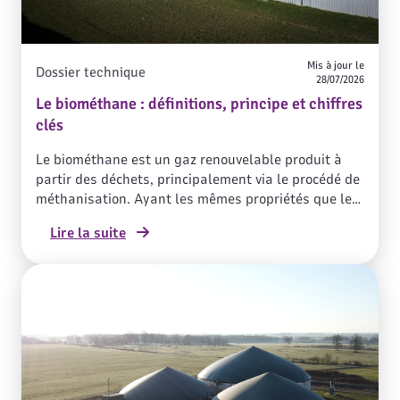
Mis à jour le
Dossier technique
28/07/2026
Le biométhane : définitions, principe et chiffres
clés
Le biométhane est un gaz renouvelable produit à
partir des déchets, principalement via le procédé de
méthanisation. Ayant les mêmes propriétés que le
gaz naturel, il peut être injecté dans les réseaux de
Lire la suite
distribution de gaz. En février 2024, on dénombrait
667 sites de production, représentant une capacité
annuelle d’injection de 12 TWh (l'équivalent de 3
millions de logements neufs chauffés) réduisant
ainsi l’impact climatique grâce à un contenu
carbone 8 à 10 fois plus faible que celui du gaz
naturel.