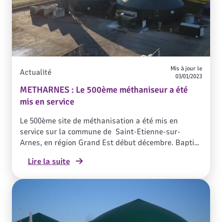
Mis à jour le
Actualité
03/01/2023
METHARNES : Le 500ème méthaniseur a été
mis en service
Le 500ème site de méthanisation a été mis en
service sur la commune de Saint-Etienne-sur-
Arnes, en région Grand Est début décembre. Baptisé
METHARNES, il produira chaque année 18,8 GWh de
Lire la suite
gaz vert, renouvelable, soit la consommation
moyenne de 4700 logements neufs*. En pleine crise
d’approvisionnement de gaz et de disponibilité du
parc nucléaire Français, la méthanisation, qui
permet de produire du gaz renouvelable local,
constitue une réponse à la fois forte et de bon sens