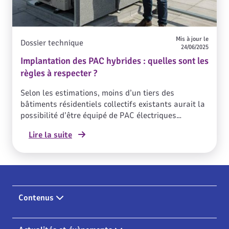
Mis à jour le
Dossier technique
24/06/2025
Implantation des PAC hybrides : quelles sont les
règles à respecter ?
Selon les estimations, moins d’un tiers des
bâtiments résidentiels collectifs existants aurait la
possibilité d’être équipé de PAC électriques
collectives, en raison des faibles surfaces
Lire la suite
disponibles en toiture ou sur la parcelle. Ce chiffre
pourrait encore diminuer du fait de contraintes de
raccordement électrique, d’acoustique ou encore de
règles d’urbanisme. Avec leur capacité à adapter la
puissance des PAC à ces contextes, les PAC
hybrides permettent d’augmenter la part du parc
Contenus
qui pourra s’équiper de ce type de systèmes et de
faire un pas de plus dans sa décarbonation.