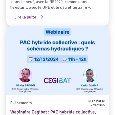
dans le neuf, avec la RE2020, comme dans
l’existant, avec le DPE et le décret tertiaire –
l’hybridation des solutions gaz devient
Lire la suite
indispensable pour respecter les
seuils réglementaires, comme avec la PAC hybride
collective. De nouvelles contraintes apparaissent
dans la conception de ces installations, qu’il est
indispensable de prendre en compte pour éviter les
contre-références et un mauvais fonctionnement de
l’installation.
Mis à jour le
Évènements
22/12/2025
Webinaire Cegibat : PAC hybride collective,