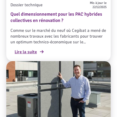
Mis à jour le
Dossier technique
22/12/2025
Quel dimensionnement pour les PAC hybrides
collectives en rénovation ?
Comme sur le marché du neuf où Cegibat a mené de
nombreux travaux avec les fabricants pour trouver
un optimum technico-économique sur le
dimensionnement de la PAC hybride collective, une
Lire la suite
réflexion a porté sur le marché de la rénovation.
Mais contrairement au marché du neuf, encadré par
les exigences réglementaires, sur celui de la
rénovation, la question est : le dimensionnement
peut-il différer en fonction de l’état initial ou des
objectifs à atteindre ?