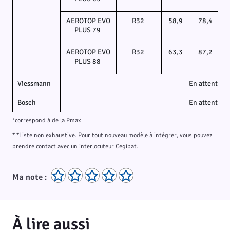
AEROTOP EVO
R32
58,9
78,4
PLUS 79
AEROTOP EVO
R32
63,3
87,2
PLUS 88
Viessmann
En attente d
Bosch
En attente d
*correspond à de la Pmax
* *Liste non exhaustive. Pour tout nouveau modèle à intégrer, vous pouvez
prendre contact avec un interlocuteur Cegibat.
Ma note :
À lire aussi