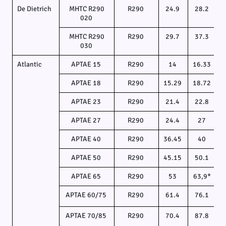
De Dietrich
MHTC R290
R290
24.9
28.2
020
MHTC R290
R290
29.7
37.3
030
Atlantic
APTAE 15
R290
14
16.33
1
APTAE 18
R290
15.29
18.72
1
APTAE 23
R290
21.4
22.8
APTAE 27
R290
24.4
27
APTAE 40
R290
36.45
40
APTAE 50
R290
45.15
50.1
APTAE 65
R290
53
63,9*
APTAE 60/75
R290
61.4
76.1
APTAE 70/85
R290
70.4
87.8