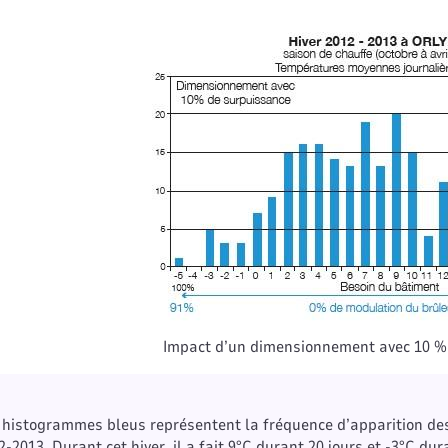
Impact d’un dimensionnement avec 10 %
 histogrammes bleus représentent la fréquence d’apparition des 
2-2013. Durant cet hiver, il a fait 9°C durant 20 jours et -3°C dura