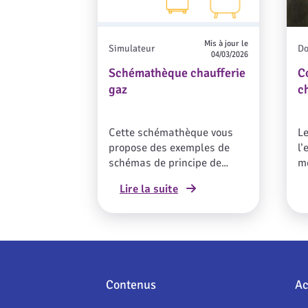
Mis à jour le
Simulateur
Do
04/03/2026
Schémathèque chaufferie
C
gaz
c
Cette schémathèque vous
L
propose des exemples de
l’
schémas de principe de
m
chaufferie gaz à
in
Lire la suite
condensation pour optimiser
le
ses performances et
so
s’assurer que la
dé
configuration permette aux
co
chaudières de condenser.En
ce
renseignant les principales
te
caractéristiques de
de
Contenus
Ac
l’installation, le simulateur
pr