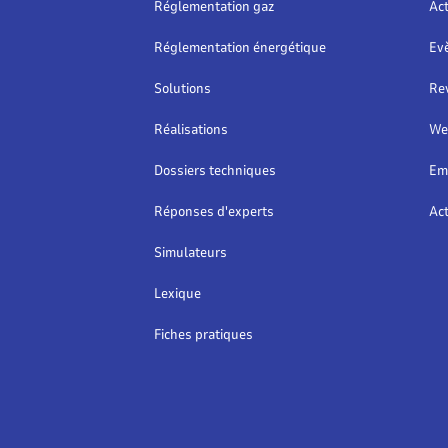
Réglementation gaz
Act
vous proposera un exemple
du
de schéma de principe pour
pr
Réglementation énergétique
Ev
votre configuration de
vé
chaufferie gaz ainsi que les
me
Solutions
Re
commentaires associés.
Réalisations
We
Dossiers techniques
Em
Réponses d'experts
Act
Simulateurs
Lexique
Fiches pratiques