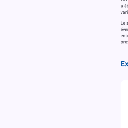
a é
var
Le 
éve
ent
pre
Ex