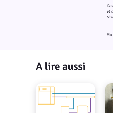
Ces
et 
rés
Ma 
A lire aussi