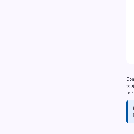
Con
tou
le 