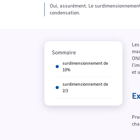
Oui, assurément. Le surdimensionnement 
condensation.
Les
max
Sommaire
ON/
surdimensionnement de
l’i
10%
et 
surdimensionnement de
2/3
Ex
Pre
cha