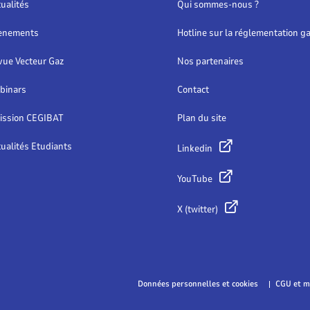
ualités
Qui sommes-nous ?
 bâtiment, ce dossier
ésente les points clés et
ènements
Hotline sur la réglementation g
rifier les documents à
ttre en place.
vue Vecteur Gaz
Nos partenaires
binars
Contact
ission CEGIBAT
Plan du site
ualités Etudiants
Linkedin
YouTube
X (twitter)
Données personnelles et cookies
CGU et m