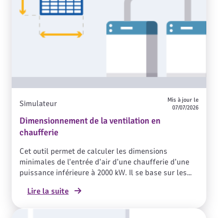
Mis à jour le
Simulateur
07/07/2026
Dimensionnement de la ventilation en
chaufferie
Cet outil permet de calculer les dimensions
minimales de l’entrée d’air d’une chaufferie d’une
puissance inférieure à 2000 kW. Il se base sur les
règles du DTU 65.4 portant sur les prescriptions
Lire la suite
techniques relatives aux chaufferies, aux gaz et aux
hydrocarbures liquéfiés. Il ne prend pas en compte
le cas de l'amenée d'air par gaîne.