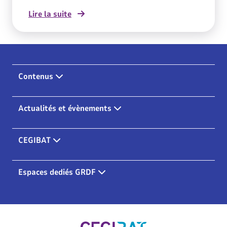
également le nombre d’accès ainsi que la nature
Lire la suite
des parois à prévoir.
Contenus
Actualités et évènements
CEGIBAT
Espaces dediés GRDF
Cegibat, accueil