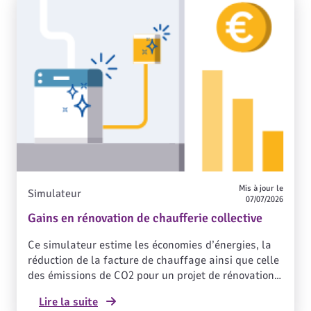
Mis à jour le
Simulateur
07/07/2026
Gains en rénovation de chaufferie collective
Ce simulateur estime les économies d’énergies, la
réduction de la facture de chauffage ainsi que celle
des émissions de CO2 pour un projet de rénovation
de chaufferie au fioul ou au gaz naturel. Il permet
Lire la suite
également de recevoir le bilan par email, pour aider