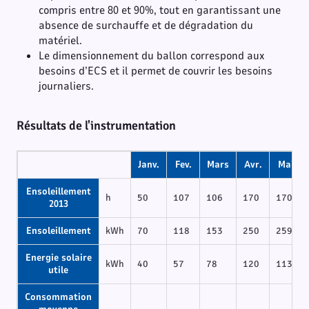
compris entre 80 et 90%, tout en garantissant une
absence de surchauffe et de dégradation du
matériel.
Le dimensionnement du ballon correspond aux
besoins d’ECS et il permet de couvrir les besoins
journaliers.
Résultats de l'instrumentation
Janv.
Fev.
Mars
Avr.
Mai
Ensoleillement
h
50
107
106
170
170
2013
Ensoleillement
kWh
70
118
153
250
259
Energie solaire
kWh
40
57
78
120
113
utile
Consommation