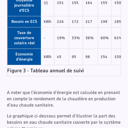
moyenne
I/j
151
155
164
155
150
journalière
d'ECS
Besoin en ECS
kWh
216
172
217
199
185
Taux de
couverture
-
19%
33%
36%
60%
61%
solaire réel
Economie
kWh
45
95
98
154
150
d'énergie
Figure 3 - Tableau annuel de suivi
A noter que l’économie d’énergie est calculée en prenant
en compte le rendement de la chaudière en production
d’eau chaude sanitaire.
Le graphique ci-dessous permet d’illustrer la part des
besoins en eau chaude sanitaire couverte par le système