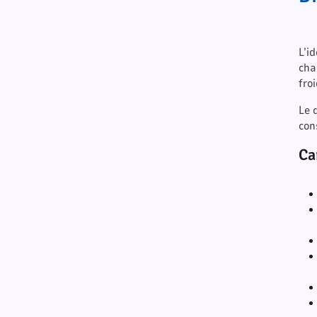
L’i
cha
fro
Le 
con
Ca