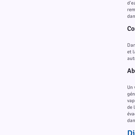
d’e
rem
dan
Co
Dan
et 
aut
Ab
Un 
gén
vap
de 
éva
dan
D