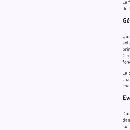
Le 
de 
Gé
Qua
sol
pri
Cec
fon
La 
cha
cha
Ev
Dan
dan
sur