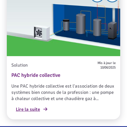
Mis à jour le
Solution
10/06/2025
PAC hybride collective
Une PAC hybride collective est l’association de deux
systèmes bien connus de la profession : une pompe
à chaleur collective et une chaudière gaz à
condensation, le tout équipé d’une régulation
Lire la suite
intelligente. Dans un contexte d’approvisionnement
tendu en énergies, la PAC hybride collective est une
solution très performante et bas carbone,