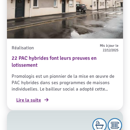
Mis à jour le
Réalisation
22/12/2025
22 PAC hybrides font leurs preuves en
lotissement
Promologis est un pionnier de la mise en œuvre de
PAC hybrides dans ses programmes de maisons
individuelles. Le bailleur social a adopté cette
solution qui allie sa volonté de recourir aux énergies
Lire la suite
renouvelables et le souhait des locataires d’utiliser
le gaz. Visite de deux lotissements récemment
construits à Odos et à Aureilhan, près de Tarbes.