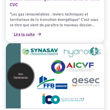
CVC
"Les gaz renouvelables : leviers techniques et
territoriaux de la transition énergétique" C'est sous
ce titre que vient de paraitre le nouveau dossier
consacré aux gaz verts de la revue CVC édité par
Lire la suite
l'AICVF. Naturellement, Cegibat et GRDF ont
activement participé à ce numéro spécial.