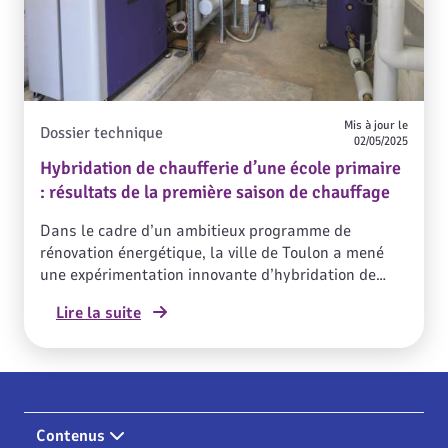
Mis à jour le
Dossier technique
02/05/2025
Hybridation de chaufferie d’une école primaire
: résultats de la première saison de chauffage
Dans le cadre d’un ambitieux programme de
rénovation énergétique, la ville de Toulon a mené
une expérimentation innovante d’hybridation de
chaufferie de l’un de ses établissements scolaires :
Lire la suite
l’école primaire Claude-Debussy. Les premiers
résultats issus de l’instrumentation sont
prometteurs. Ils ouvrent la voie à de nouvelles
pratiques dans la gestion énergétique des
bâtiments publics. Retour sur les faits marquants
de cette saison de chauffe et les optimisations
Contenus