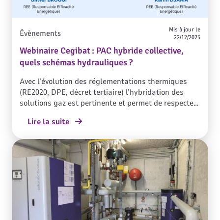
Mis à jour le
Évènements
22/12/2025
Webinaire Cegibat : PAC hybride collective,
quels schémas hydrauliques ?
Avec l’évolution des réglementations thermiques
(RE2020, DPE, décret tertiaire) l’hybridation des
solutions gaz est pertinente et permet de respecter
les seuils règlementaires. La PAC hybride,
Lire la suite
combinaison « intelligente » d’une chaudière THPE
et d’une pompe à chaleur, répond aux enjeux de
décarbonation, affiche des performances très
compétitives, tout cela dans un budget
maitrisé. L’atteinte de ces objectifs n’est pas
possible sans tenir compte d’une bonne conception
hydraulique. Plusieurs points de vigilance seront
donc pris en compte afin de réaliser une installation
performante et optimale.