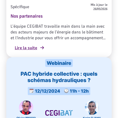
Mis à jour le
Spécifique
26/05/2026
Nos partenaires
L’équipe CEGIBAT travaille main dans la main avec
des acteurs majeurs de l’énergie dans le bâtiment
et l'industrie pour vous offrir un accompagnement
de qualité.Grâce à ces partenariats, nous restons à
Lire la suite
la pointe des nouveautés technologiques et des
bonnes pratiques, pour que vous puissiez effectuer
votre travail plus efficacement et être informé des
actualités du domaine.Ensemble, nous construisons
un avenir plus vert et performant pour le monde du
bâtiment et de l'industrie.Nous sommes fiers de
partager cela avec vous !