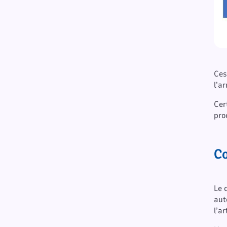
Ces
l’ar
Cer
pro
Co
Le 
aut
l’a