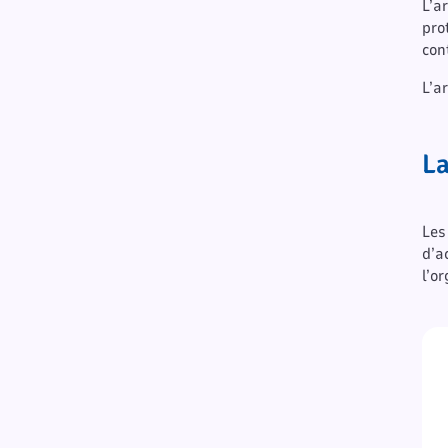
L’a
pro
con
L’a
La
Les
d’a
l’o