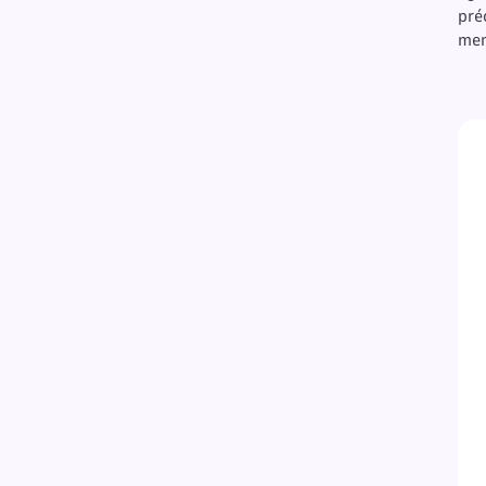
pré
men