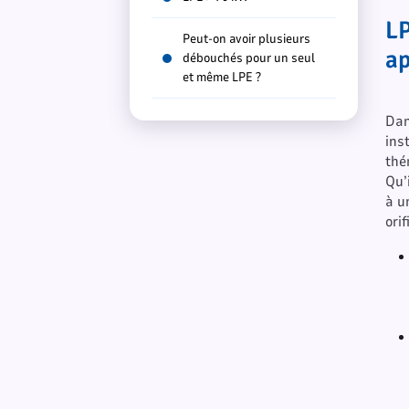
LP
Peut-on avoir plusieurs
ap
débouchés pour un seul
et même LPE ?
Dan
ins
thé
Qu’
à u
orif