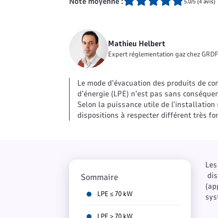
Note moyenne :
5.0/5 (4 avis)
Mathieu Helbert
Expert réglementation gaz chez GRDF
Le mode d’évacuation des produits de com
d’énergie (LPE) n’est pas sans conséquenc
Selon la puissance utile de l’installation 
dispositions à respecter différent très f
Les
dis
Sommaire
(ap
LPE ≤ 70 kW
sys
LPE > 70 kW