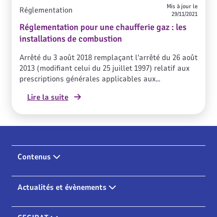
Mis à jour le
Réglementation
29/11/2021
Réglementation pour une chaufferie gaz : les
installations de combustion
Arrêté du 3 août 2018 remplaçant l'arrêté du 26 août
2013 (modifiant celui du 25 juillet 1997) relatif aux
prescriptions générales applicables aux
installations classées pour la protection de
Lire la suite
l'environnement (ICPE) soumises à déclaration sous
la rubrique n° 2910
Contenus
Actualités et évènements