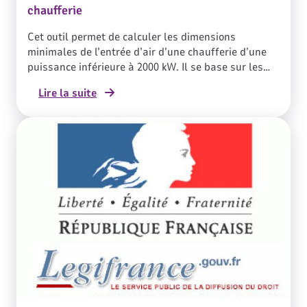
chaufferie
Cet outil permet de calculer les dimensions
minimales de l’entrée d’air d’une chaufferie d’une
puissance inférieure à 2000 kW. Il se base sur les
règles du DTU 65.4 portant sur les prescriptions
Lire la suite
techniques relatives aux chaufferies, aux gaz et aux
hydrocarbures liquéfiés. Il ne prend pas en compte
le cas de l'amenée d'air par gaîne.