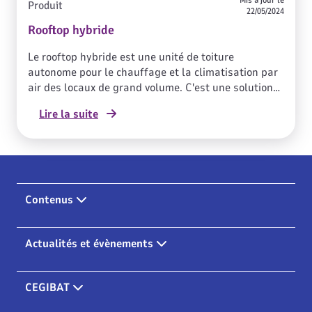
Produit
22/05/2024
Rooftop hybride
Le rooftop hybride est une unité de toiture
autonome pour le chauffage et la climatisation par
air des locaux de grand volume. C'est une solution
performante adaptée au secteur du commerce, aux
Lire la suite
gymnases, aux salles de spectacle.
Contenus
Actualités et évènements
CEGIBAT