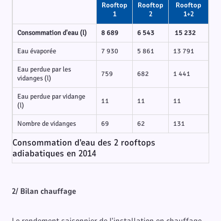
Rooftop
Rooftop
Rooftop
1
2
1+2
Consommation d'eau (l)
8 689
6 543
15 232
Eau évaporée
7 930
5 861
13 791
Eau perdue par les
759
682
1 441
vidanges (l)
Eau perdue par vidange
11
11
11
(l)
Nombre de vidanges
69
62
131
Consommation d’eau des 2 rooftops
adiabatiques en 2014
2/ Bilan chauffage