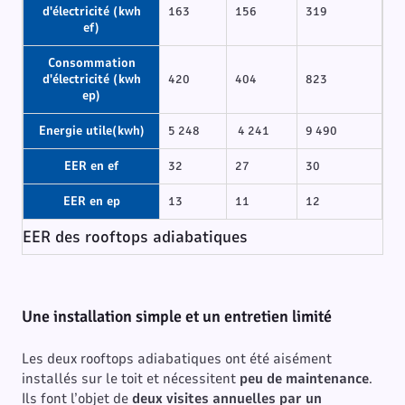
d'électricité (kwh
163
156
319
ef)
Consommation
d'électricité (kwh
420
404
823
ep)
Energie utile(kwh)
5 248
4 241
9 490
EER en ef
32
27
30
EER en ep
13
11
12
EER des rooftops adiabatiques
Une installation simple et un entretien limité
Les deux rooftops adiabatiques ont été aisément
installés sur le toit et nécessitent
peu de maintenance
.
Ils font l’objet de
deux visites annuelles par un