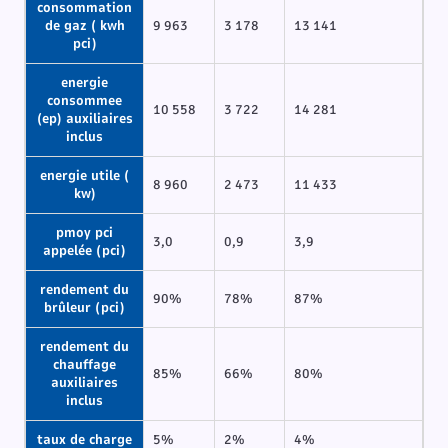
consommation
de gaz ( kwh
9 963
3 178
13 141
pci)
energie
consommee
10 558
3 722
14 281
(ep) auxiliaires
inclus
energie utile (
8 960
2 473
11 433
kw)
pmoy pci
3,0
0,9
3,9
appelée (pci)
rendement du
90%
78%
87%
brûleur (pci)
rendement du
chauffage
85%
66%
80%
auxiliaires
inclus
taux de charge
5%
2%
4%