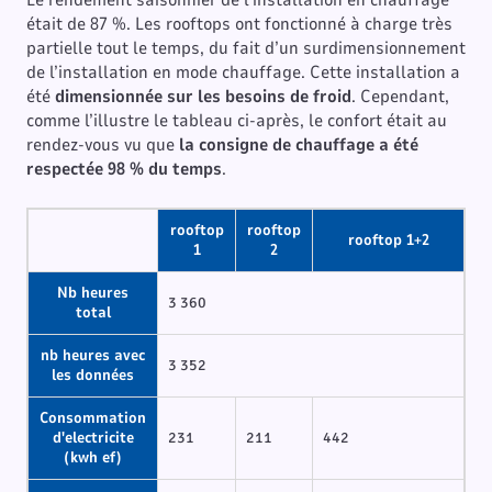
Le rendement saisonnier de l’installation en chauffage
était de 87 %. Les rooftops ont fonctionné à charge très
partielle tout le temps, du fait d’un surdimensionnement
de l’installation en mode chauffage. Cette installation a
été
dimensionnée sur les besoins de froid
. Cependant,
comme l’illustre le tableau ci-après, le confort était au
rendez-vous vu que
la consigne de chauffage a été
respectée 98 %
du temps
.
rooftop
rooftop
rooftop 1+2
1
2
Nb heures
3 360
total
nb heures avec
3 352
les données
Consommation
d'electricite
231
211
442
(kwh ef)