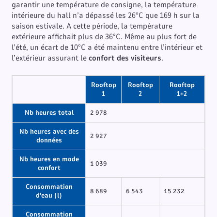
garantir une température de consigne, la température
intérieure du hall n’a dépassé les 26°C que 169 h sur la
saison estivale. A cette période, la température
extérieure affichait plus de 36°C. Même au plus fort de
l’été, un écart de 10°C a été maintenu entre l’intérieur et
l’extérieur assurant le
confort des visiteurs
.
Rooftop
Rooftop
Rooftop
1
2
1+2
Nb heures total
2 978
Nb heures avec des
2 927
données
Nb heures en mode
1 039
confort
Consommation
8 689
6 543
15 232
d'eau (l)
Consommation