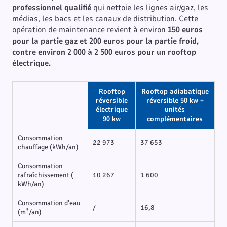
professionnel qualifié
qui nettoie les lignes air/gaz, les
médias, les bacs et les canaux de distribution. Cette
opération de maintenance revient à environ
150 euros
pour la partie gaz et 200 euros pour la partie froid,
contre environ 2 000 à 2 500 euros pour un rooftop
électrique.
Rooftop
Rooftop adiabatique
réversible
réversible 50 kw +
électrique
unités
90 kw
complémentaires
Consommation
22 973
37 653
chauffage (kWh/an)
Consommation
rafraîchissement (
10 267
1 600
kWh/an)
Consommation d'eau
/
16,8
3
(m
/an)