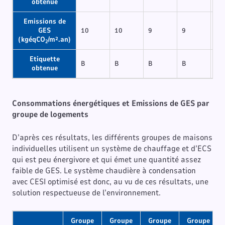
obtenue
Emissions de
GES
10
10
9
9
10
(kgéqCO
/m².an)
2
Etiquette
B
B
B
B
B
obtenue
Consommations énergétiques et Emissions de GES par
groupe de logements
D’après ces résultats, les différents groupes de maisons
individuelles utilisent un système de chauffage et d’ECS
qui est peu énergivore et qui émet une quantité assez
faible de GES. Le système chaudière à condensation
avec CESI optimisé est donc, au vu de ces résultats, une
solution respectueuse de l’environnement.
Groupe
Groupe
Groupe
Groupe