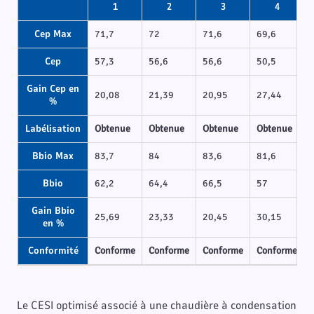
1
2
3
4
Cep Max
71,7
72
71,6
69,6
Cep
57,3
56,6
56,6
50,5
Gain Cep en
20,08
21,39
20,95
27,44
%
Labélisation
Obtenue
Obtenue
Obtenue
Obtenue
Bbio Max
83,7
84
83,6
81,6
Bbio
62,2
64,4
66,5
57
Gain Bbio
25,69
23,33
20,45
30,15
en %
Conformité
Conforme
Conforme
Conforme
Conforme
Le CESI optimisé associé à une chaudière à condensation