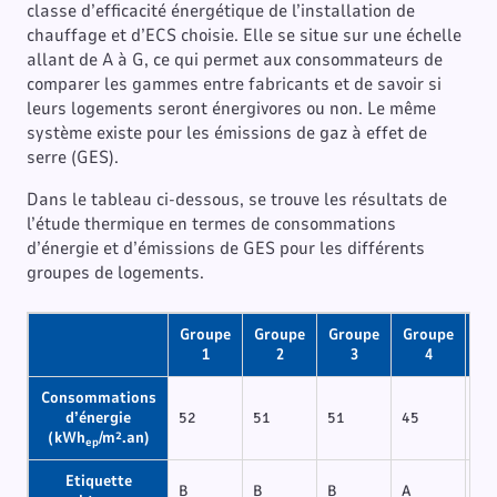
classe d’efficacité énergétique de l’installation de
chauffage et d’ECS choisie. Elle se situe sur une échelle
allant de A à G, ce qui permet aux consommateurs de
comparer les gammes entre fabricants et de savoir si
leurs logements seront énergivores ou non. Le même
système existe pour les émissions de gaz à effet de
serre (GES).
Dans le tableau ci-dessous, se trouve les résultats de
l’étude thermique en termes de consommations
d’énergie et d’émissions de GES pour les différents
groupes de logements.
Groupe
Groupe
Groupe
Groupe
Gr
1
2
3
4
Consommations
d’énergie
52
51
51
45
43
(kWh
/m².an)
ep
Etiquette
B
B
B
A
A