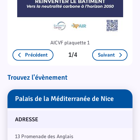
AICVF plaquette 1
1/4
Précédent
Suivant
Trouvez l'évènement
Palais de la Méditerranée de Nice
Palais de la Méditerranée de Nice
ADRESSE
13 Promenade des Anglais