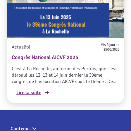
Mis à jour le
Actualité
25/06/2026
Congrès National AICVF 2025
C'est à La Rochelle, au forum des Pertuis, que s'est
déroulé les 12, 13 et 14 juin dernier le 39ème
congrès de l'association AICVF sous le thème : De
l'économie d'énergie à la décarbonation. GRDF,
Lire la suite
partenaire majeur, a apporté sa participation à
l'animation d'ateliers thématiques.
Contenus