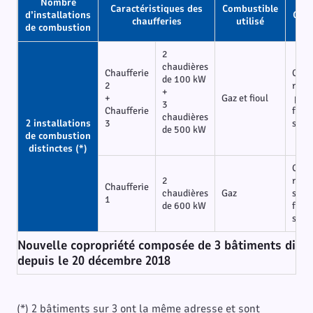
Nombre
Caractéristiques des
Combustible
d’installations
Cara
chaufferies
utilisé
de combustion
2
chaudières
Chaufferie
Chau
de 100 kW
2
racc
+
+
Gaz et fioul
pouv
3
Chaufferie
fonc
chaudières
2 installations
3
simu
de 500 kW
de combustion
distinctes (*)
Chau
2
racc
Chaufferie
chaudières
Gaz
sans
1
de 600 kW
fonc
simu
Nouvelle copropriété composée de 3 bâtiments dispo
depuis le 20 décembre 2018
(*) 2 bâtiments sur 3 ont la même adresse et sont