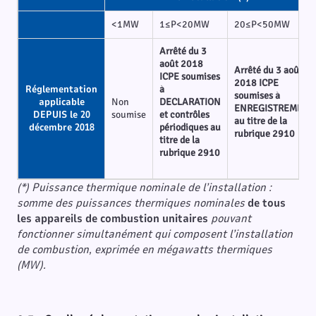
<1MW
1≤P<20MW
20≤P<50MW
Arrêté du 3
août 2018
Arrêté du 3 août
ICPE soumises
2018 ICPE
Réglementation
à
soumises à
applicable
Non
DECLARATION
ENREGISTREMENT
DEPUIS le 20
soumise
et contrôles
au titre de la
décembre 2018
périodiques au
rubrique 2910
titre de la
rubrique 2910
(*) Puissance thermique nominale de l’installation :
somme des puissances thermiques nominales
de tous
les appareils de combustion unitaires
pouvant
fonctionner simultanément qui composent l’installation
de combustion, exprimée en mégawatts thermiques
(MW).