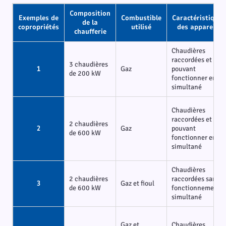
Composition
Exemples de
Combustible
Caractéristiques
de la
copropriétés
utilisé
des appareils
chaufferie
Chaudières
raccordées et
3 chaudières
1
Gaz
pouvant
de 200 kW
fonctionner en
simultané
Chaudières
raccordées et
2 chaudières
2
Gaz
pouvant
de 600 kW
fonctionner en
simultané
Chaudières
2 chaudières
raccordées sans
3
Gaz et fioul
de 600 kW
fonctionnement
simultané
Gaz et
Chaudières