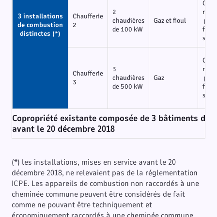
Chau
2
racc
3 installations
Chaufferie
chaudières
Gaz et fioul
pouv
de combustion
2
de 100 kW
fonc
distinctes (*)
simu
Chau
3
racc
Chaufferie
chaudières
Gaz
pouv
3
de 500 kW
fonc
simu
Copropriété existante composée de 3 bâtiments disp
avant le 20 décembre 2018
(*) les installations, mises en service avant le 20
décembre 2018, ne relevaient pas de la réglementation
ICPE. Les appareils de combustion non raccordés à une
cheminée commune peuvent être considérés de fait
comme ne pouvant être techniquement et
économiquement raccordés à une cheminée commune.