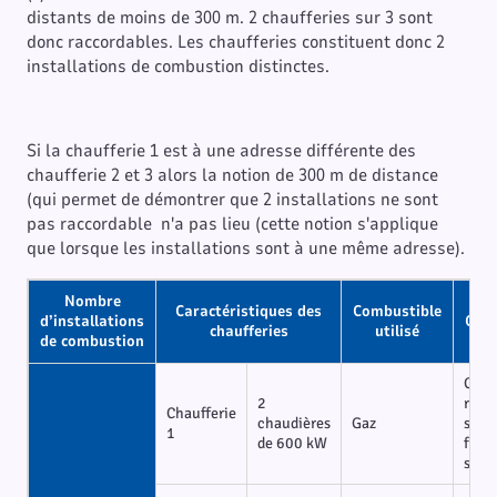
distants de moins de 300 m. 2 chaufferies sur 3 sont
donc raccordables. Les chaufferies constituent donc 2
installations de combustion distinctes.
Si la chaufferie 1 est à une adresse différente des
chaufferie 2 et 3 alors la notion de 300 m de distance
(qui permet de démontrer que 2 installations ne sont
pas raccordable n'a pas lieu (cette notion s'applique
que lorsque les installations sont à une même adresse).
Nombre
Caractéristiques des
Combustible
d’installations
Cara
chaufferies
utilisé
de combustion
Chau
2
racc
Chaufferie
chaudières
Gaz
sans
1
de 600 kW
fonc
simu