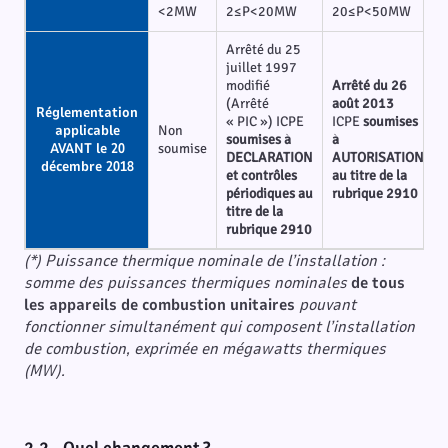
<2MW
2≤P<20MW
20≤P<50MW
Arrêté du 25
juillet 1997
modifié
Arrêté du 26
(Arrêté
août 2013
Réglementation
« PIC ») ICPE
ICPE
soumises
applicable
Non
soumises à
à
AVANT le 20
soumise
DECLARATION
AUTORISATION
décembre 2018
et contrôles
au titre de la
périodiques au
rubrique 2910
titre de la
rubrique 2910
(*) Puissance thermique nominale de l’installation :
somme des puissances thermiques nominales
de tous
les appareils de combustion unitaires
pouvant
fonctionner simultanément qui composent l’installation
de combustion, exprimée en mégawatts thermiques
(MW).