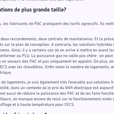
tions de plus grande taille?
, les fabricants de PAC pratiquent des tarifs agressifs. Ils mett
t deux raccordements, deux contrats de maintenance. Et la prése
 sur le plan de conception. A contrario, les solutions hybrides r
ores. Ainsi, il y a certains cas où on arrive à mettre en avant le
conformer au PLU. La puissance gaz ne coûte pas chère : on peut
 en secours des PAC et pas uniquement en appoint. De plus, en é
l’ECS avec les chaudières. Enfin selon le nombre de logements, o
trique.
ne de logements, je suis également très favorable aux solutions 
ibilité, dans un contexte où le prix du kWh électrique est aujourd’
met aussi de réduire la puissance des PAC et de les faire foncti
illeurs, on manque encore de recul sur le fonctionnement mixte 
uffage et à haute température pour l’ECS.