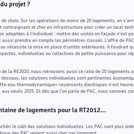
 du projet ?
re de choix. Sur les opérations de moins de 20 logements, on s’ar
st contraignant et cher en infrastructure pour créer un local tec
en adaptées à l’individuel : mettre des unités en façade n’est p
 aussi prendre en compte les périmètres classés. L’offre de PAC
 ou nécessite la mise en place d’unités extérieures. Il faudrait q
pactes, individuelles ou collectives de petite puissance pour ré
025 de la RE2020, nous retrouvons aussi ce ratio de 20 logements
En dessous, les solutions individuelles sont pertinentes économ
uffe-eau thermodynamique+ rayonnants électriques n’est heureu
 aux seuils 2025. Et dès que l’on parle de PAC, nous sommes c
rentaine de logements pour la RT2012…
nchéri le coût des solutions individuelles. Les PAC sont plus on
tique des PAC revient aussi cher par logement.