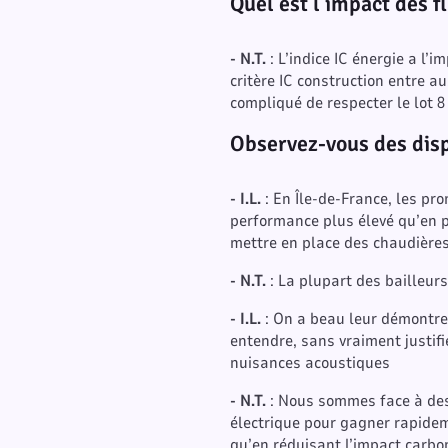
Quel est l’impact des f
- N.T.
: L’indice IC énergie a l’
critère IC construction entre a
compliqué de respecter le lot 8 
Observez-vous des dispa
- I.L.
: En Île-de-France, les pr
performance plus élevé qu’en pr
mettre en place des chaudières 
- N.T.
: La plupart des bailleur
- I.L.
: On a beau leur démontrer
entendre, sans vraiment justifie
nuisances acoustiques
- N.T.
: Nous sommes face à des 
électrique pour gagner rapidem
qu’en réduisant l’impact carbon