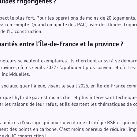
luides frigorigènes ?
impact le plus fort. Pour les opérations de moins de 20 logements,
ussi en compte. Quand on ajoute des PAC, avec des fluides frigor
de l’IC construction.
rités entre l’Île-de-France et la province ?
omoteurs se veulent exemplaires. Ils cherchent aussi à se démarq
ovince, où les seuils 2022 s’appliquent plus souvent et où il es
individuelles.
s sociaux, quant à eux, visent le seuil 2025, en Île-de-France com
 que l’hybride gaz est moins cher et plus intéressant techniquem
r les raisons de leur refus, et ils écartent les thématiques de co
maîtres d’ouvrage qui poursuivent une stratégie RSE et qui ont
ent des points en carbone. C’est moins onéreux de réduire l’imp
e du IC construction !