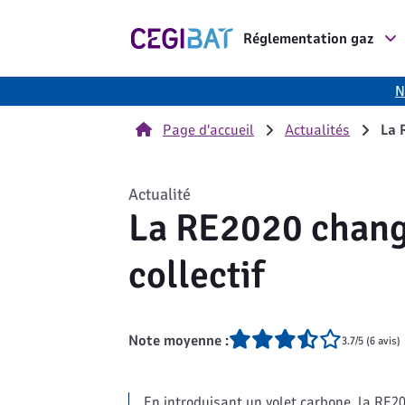
Cegibat, accueil
Réglementation gaz
N
Page d'accueil
Actualités
La 
Actualité
La RE2020 change
collectif
Note moyenne :
3.7/5 (6 avis)
En introduisant un volet carbone, la RE20