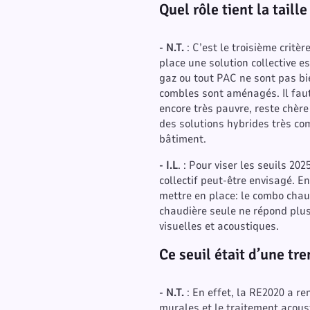
Quel rôle tient la taille
- N.T.
: C’est le troisième critè
place une solution collective e
gaz ou tout PAC ne sont pas bi
combles sont aménagés. Il faut
encore très pauvre, reste chère
des solutions hybrides très com
bâtiment.
- I.L
. : Pour viser les seuils 2
collectif peut-être envisagé. 
mettre en place: le combo cha
chaudière seule ne répond plus
visuelles et acoustiques.
Ce seuil était d’une t
- N.T.
: En effet, la RE2020 a re
murales et le traitement acous